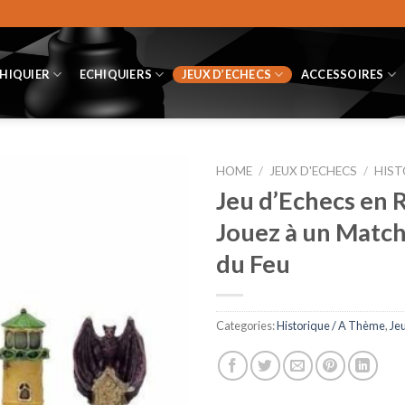
CHIQUIER
ECHIQUIERS
JEUX D’ECHECS
ACCESSOIRES
HOME
/
JEUX D'ECHECS
/
HIST
Jeu d’Echecs en R
Jouez à un Match 
du Feu
Categories:
Historique / A Thème
,
Je