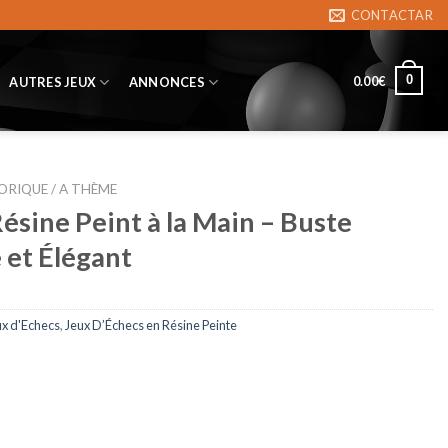
CONTACTAR
0
0.00
€
AUTRES JEUX
ANNONCES
ORIQUE / A THÈME
ésine Peint à la Main – Buste
 et Élégant
ux d'Echecs
,
Jeux D’Échecs en Résine Peinte