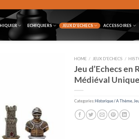
CHIQUIER
ECHIQUIERS
JEUX D’ECHECS
ACCESSOIRES
HOME
/
JEUX D'ECHECS
/
HIST
Jeu d’Echecs en R
Médiéval Unique
Categories:
Historique / A Thème
,
Je