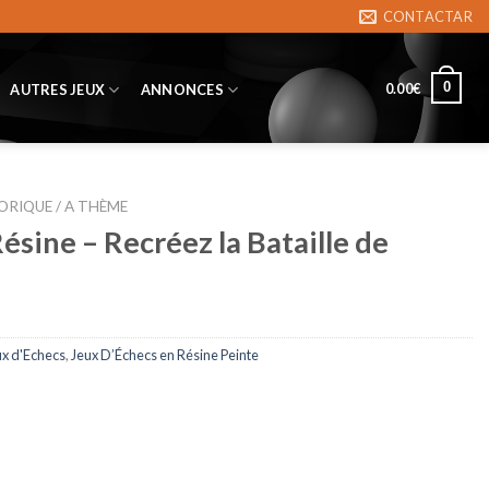
CONTACTAR
0
0.00
€
AUTRES JEUX
ANNONCES
ORIQUE / A THÈME
ésine – Recréez la Bataille de
ux d'Echecs
,
Jeux D’Échecs en Résine Peinte