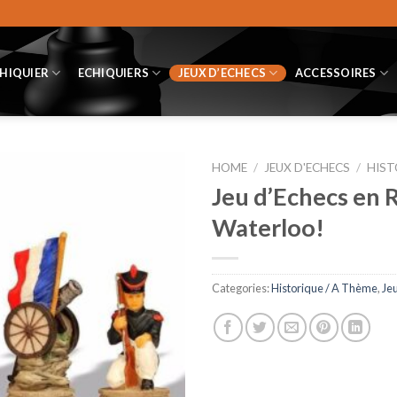
CHIQUIER
ECHIQUIERS
JEUX D’ECHECS
ACCESSOIRES
HOME
/
JEUX D'ECHECS
/
HIST
Jeu d’Echecs en R
Waterloo!
Categories:
Historique / A Thème
,
Je